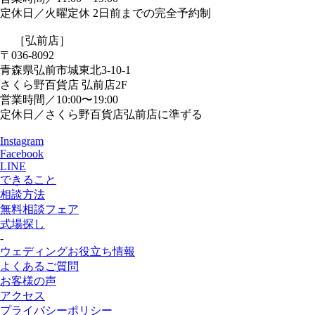
定休日／火曜定休 2日前までの完全予約制
［弘前店］
〒036-8092
青森県弘前市城東北3-10-1
さくら野百貨店 弘前店2F
営業時間／10:00〜19:00
定休日／さくら野百貨店弘前店に準ずる
Instagram
Facebook
LINE
できること
相談方法
無料相談フェア
式場探し
-
ウェディングお役立ち情報
よくあるご質問
お客様の声
アクセス
プライバシーポリシー