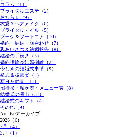
コラム（1）
ブライダルエステ（2）
お知らせ（9）
衣裳＆ヘアメイク（8）
ブライダルネイル（5）
ブーケ＆ブートニア（10）
婚約・結納・顔合わせ（7）
親あいさつ＆結婚報告（8）
結婚の手続き（3）
婚約指輪＆結婚指輪（2）
今どきの結婚式事情（9）
挙式＆披露宴（4）
写真＆動画（11）
招待状・席次表・メニュー表（8）
結婚式の演出（31）
結婚式のギフト（4）
その他（9）
Archive
アーカイブ
2026（6）
7月（4）
3月（1）